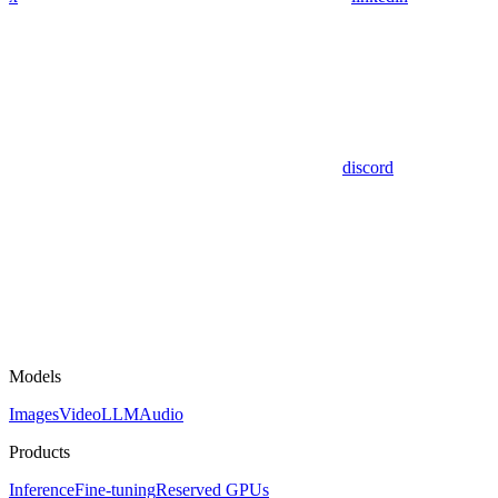
discord
Models
Images
Video
LLM
Audio
Products
Inference
Fine-tuning
Reserved GPUs