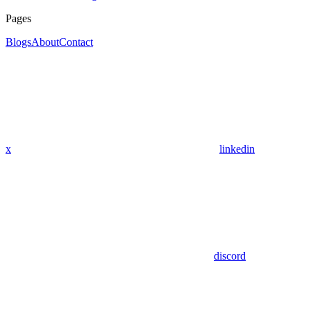
Pages
Blogs
About
Contact
x
linkedin
discord