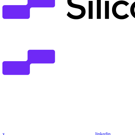
x
linkedin