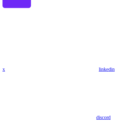
x
linkedin
discord