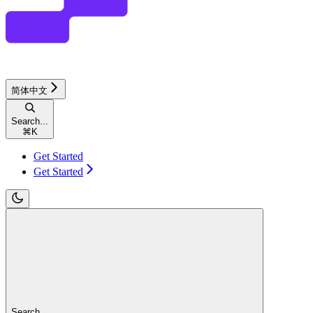
简体中文
Search...
⌘
K
Get Started
Get Started
Search...