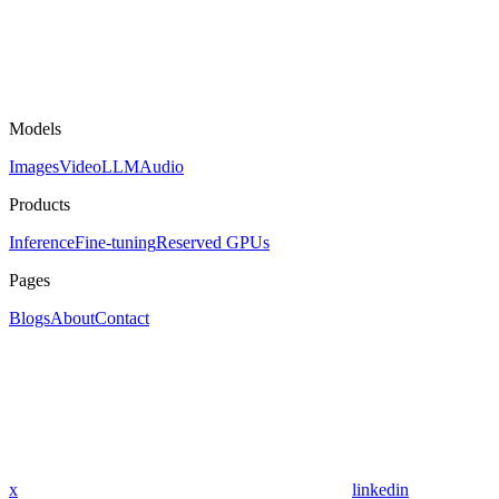
Models
Images
Video
LLM
Audio
Products
Inference
Fine-tuning
Reserved GPUs
Pages
Blogs
About
Contact
x
linkedin