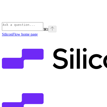
⌘
I
SiliconFlow
home page