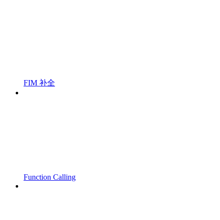
FIM 补全
Function Calling