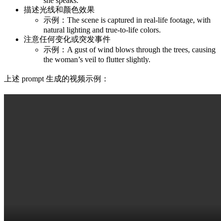
she speaks.
描述光线和颜色效果
示例：The scene is captured in real-life footage, with
natural lighting and true-to-life colors.
注意任何变化或突发事件
示例：A gust of wind blows through the trees, causing
the woman’s veil to flutter slightly.
上述 prompt 生成的视频示例：